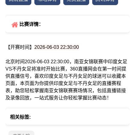
比赛详情：
【开赛时间】
2026-06-03 22:30:00
北京时间2026-06-03 22:30:00，南亚女锦联赛中印度女足
VS不丹女足将准时开始比赛，360直播网会在第一时间提
供直播信号，喜欢印度女足与不丹女足的球迷可以收藏本
页面，本页面为你提供印度女足与不丹女足的直播赛程
表，助您轻松掌握南亚女锦联赛赛场情况，包括直播链接
及录像回放，一站式服务让你轻松掌握比赛动态！
相关标签: