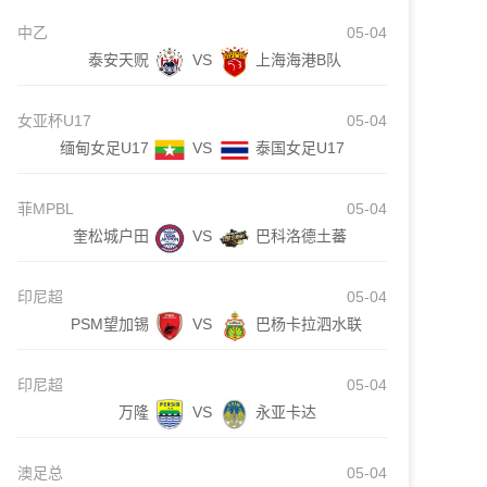
中乙
05-04
泰安天贶
VS
上海海港B队
女亚杯U17
05-04
缅甸女足U17
VS
泰国女足U17
菲MPBL
05-04
奎松城户田
VS
巴科洛德土蕃
印尼超
05-04
PSM望加锡
VS
巴杨卡拉泗水联
印尼超
05-04
万隆
VS
永亚卡达
澳足总
05-04