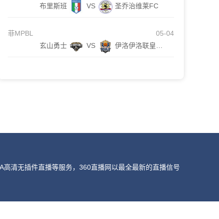
布里斯班
VS
圣乔治维莱FC
菲MPBL
05-04
玄山勇士
VS
伊洛伊洛联皇家队
A高清无插件直播等服务，360直播网以最全最新的直播信号
我们会第一时间处理，谢谢。