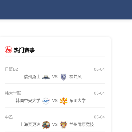
热门赛事
日篮B2
05-04
信州勇士
VS
福井风
韩大学联
05-04
韩国中央大学
VS
东固大学
中乙
05-04
上海赛更达
VS
兰州陇原竞技