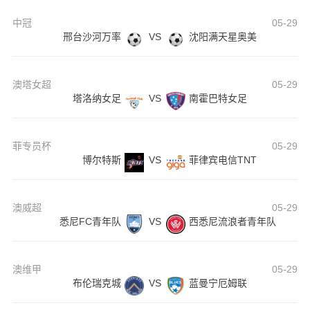
中冠
05-29
邢台沙河万率
VS
沈阳满天星奥美
澳塔女超
05-29
塔洛纳女足
VS
南霍巴特女足
菲专员杯
05-29
博尔特斯
VS
菲律宾电信TNT
澳威超
05-29
悉尼FC青年队
VS
西悉尼流浪者青年队
澳维甲
05-29
布伦瑞克城
VS
蓝曼宁厄姆联