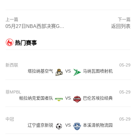
上一篇
下一篇
05月27日NBA西部决赛G5 马刺 - 雷霆 全场录像
返回列表
热门赛事
新西联
05-29
塔拉纳基空气
VS
马纳瓦图喷射机
菲MPBL
05-29
帕拉纳克爱国者队
VS
巴伦苏埃拉经典
中冠
05-29
辽宁盛京新锐
VS
本溪清帆物流园