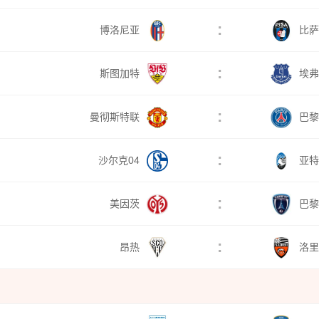
:
博洛尼亚
比萨
:
斯图加特
埃弗
:
曼彻斯特联
巴黎
:
沙尔克04
亚特
:
美因茨
巴黎
:
昂热
洛里