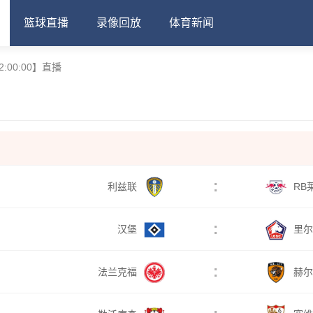
篮球直播
录像回放
体育新闻
2:00:00】直播
:
利兹联
RB
:
汉堡
里尔
:
法兰克福
赫尔