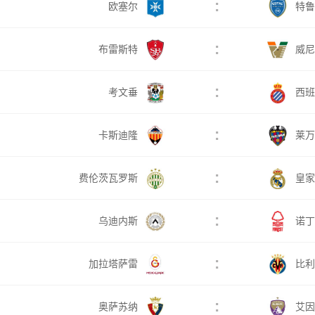
:
欧塞尔
特鲁
:
布雷斯特
威尼
:
考文垂
西班
:
卡斯迪隆
莱万
:
费伦茨瓦罗斯
皇家
:
乌迪内斯
诺丁
:
加拉塔萨雷
比利
:
奥萨苏纳
艾因