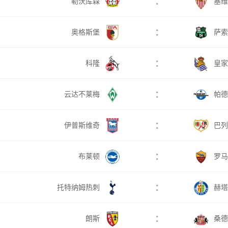
:
勒沃库森
塞维
:
奥格斯堡
萨索
:
科隆
皇家
:
云达不莱梅
帕德
:
伊普斯维奇
巴列
:
布莱顿
罗马
:
托特纳姆热刺
赫塔
:
朗斯
桑德