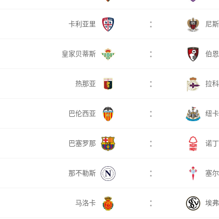
:
卡利亚里
尼斯
:
皇家贝蒂斯
伯恩
:
热那亚
拉科
:
巴伦西亚
纽卡
:
巴塞罗那
诺丁
:
那不勒斯
塞尔
:
马洛卡
埃弗