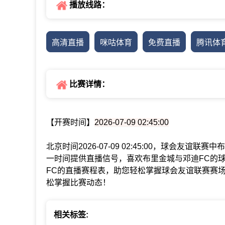
播放线路：
高清直播
咪咕体育
免费直播
腾讯体
比赛详情：
【开赛时间】
2026-07-09 02:45:00
北京时间2026-07-09 02:45:00，球会友谊
一时间提供直播信号，喜欢布里金城与邓迪FC的
FC的直播赛程表，助您轻松掌握球会友谊联赛赛
松掌握比赛动态！
相关标签: