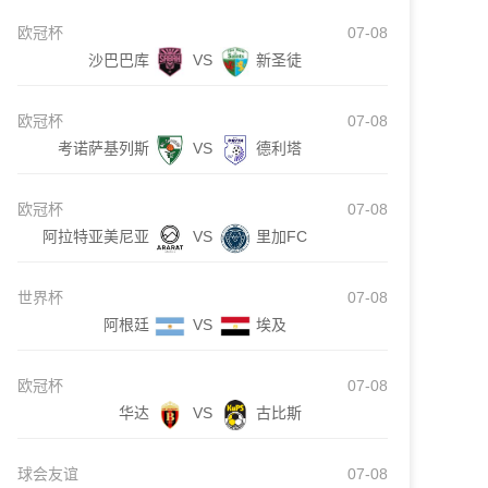
欧冠杯
07-08
沙巴巴库
VS
新圣徒
欧冠杯
07-08
考诺萨基列斯
VS
德利塔
欧冠杯
07-08
阿拉特亚美尼亚
VS
里加FC
世界杯
07-08
阿根廷
VS
埃及
欧冠杯
07-08
华达
VS
古比斯
球会友谊
07-08