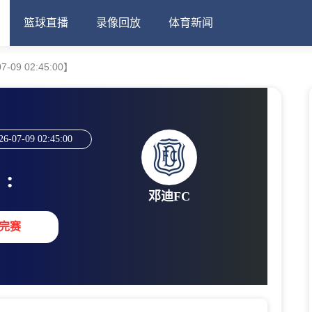
篮球直播
录像回放
体育新闻
-09 02:45:00】
26-07-09 02:45:00
:
邓迪FC
完赛