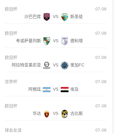
欧冠杯
07-08
沙巴巴库
VS
新圣徒
欧冠杯
07-08
考诺萨基列斯
VS
德利塔
欧冠杯
07-08
阿拉特亚美尼亚
VS
里加FC
世界杯
07-08
阿根廷
VS
埃及
欧冠杯
07-08
华达
VS
古比斯
球会友谊
07-08