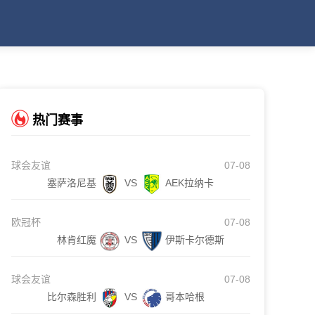
热门赛事
球会友谊
07-08
塞萨洛尼基
VS
AEK拉纳卡
欧冠杯
07-08
林肯红魔
VS
伊斯卡尔德斯
球会友谊
07-08
比尔森胜利
VS
哥本哈根