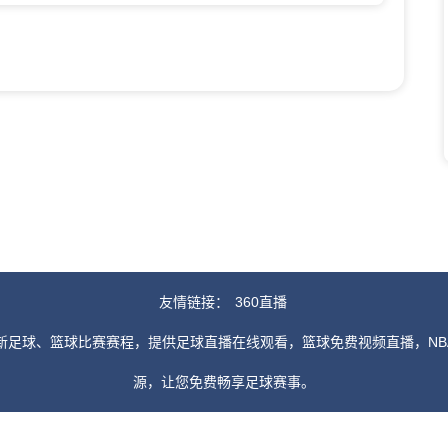
友情链接：
360直播
新足球、篮球比赛赛程，提供足球直播在线观看，篮球免费视频直播，NB
源，让您免费畅享足球赛事。
由用户收集或从搜索引擎搜索整理获得，如有侵犯您的权益请通知我们，