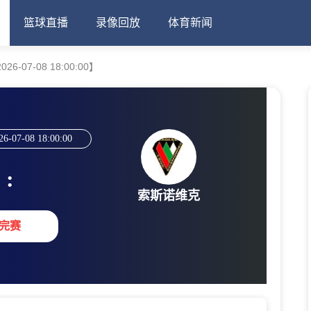
篮球直播
录像回放
体育新闻
-07-08 18:00:00】
26-07-08 18:00:00
:
索斯诺维克
完赛