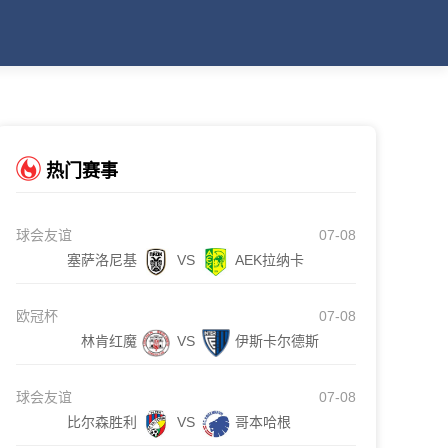
热门赛事
球会友谊
07-08
塞萨洛尼基
VS
AEK拉纳卡
欧冠杯
07-08
林肯红魔
VS
伊斯卡尔德斯
球会友谊
07-08
比尔森胜利
VS
哥本哈根