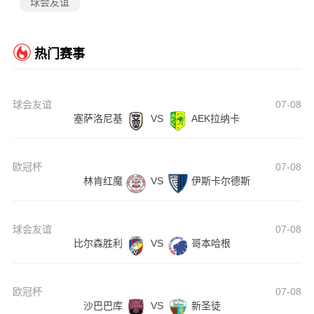
球会友谊
热门赛事
球会友谊
07-08
塞萨洛尼基
VS
AEK拉纳卡
欧冠杯
07-08
林肯红魔
VS
伊斯卡尔德斯
球会友谊
07-08
比尔森胜利
VS
哥本哈根
欧冠杯
07-08
沙巴巴库
VS
新圣徒