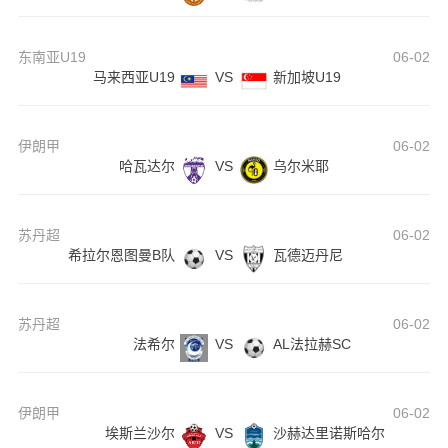
东南亚U19
06-02
马来西亚U19
VS
新加坡U19
伊朗甲
06-02
哈瓦达尔
VS
乌尔米耶
苏丹超
06-02
希拉尔恩图曼B队
VS
瓦德迈丹尼
苏丹超
06-02
法希尔
VS
AL法拉赫SC
伊朗甲
06-02
埃斯兰沙尔
VS
沙赫达里诺斯哈尔