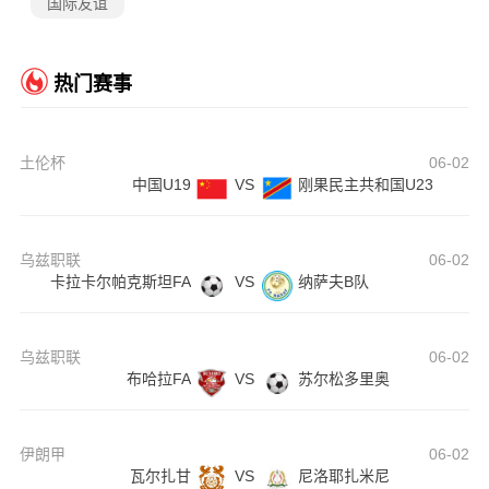
国际友谊
热门赛事
土伦杯
06-02
中国U19
VS
刚果民主共和国U23
乌兹职联
06-02
卡拉卡尔帕克斯坦FA
VS
纳萨夫B队
乌兹职联
06-02
布哈拉FA
VS
苏尔松多里奥
伊朗甲
06-02
瓦尔扎甘
VS
尼洛耶扎米尼