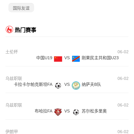
国际友谊
热门赛事
土伦杯
06-02
中国U19
VS
刚果民主共和国U23
乌兹职联
06-02
卡拉卡尔帕克斯坦FA
VS
纳萨夫B队
乌兹职联
06-02
布哈拉FA
VS
苏尔松多里奥
伊朗甲
06-02