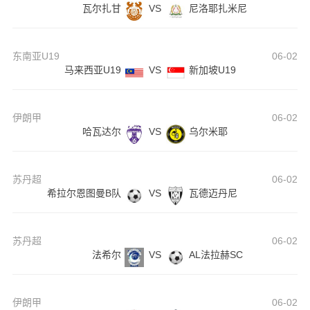
瓦尔扎甘
VS
尼洛耶扎米尼
东南亚U19
06-02
马来西亚U19
VS
新加坡U19
伊朗甲
06-02
哈瓦达尔
VS
乌尔米耶
苏丹超
06-02
希拉尔恩图曼B队
VS
瓦德迈丹尼
苏丹超
06-02
法希尔
VS
AL法拉赫SC
伊朗甲
06-02