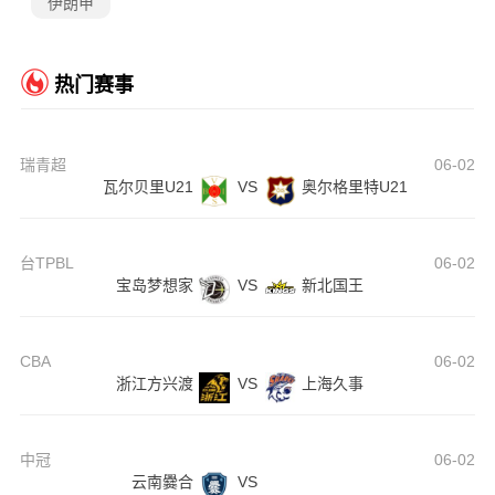
伊朗甲
热门赛事
瑞青超
06-02
瓦尔贝里U21
VS
奥尔格里特U21
台TPBL
06-02
宝岛梦想家
VS
新北国王
CBA
06-02
浙江方兴渡
VS
上海久事
中冠
06-02
云南爨合
VS