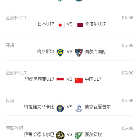
亚洲杯U17
05-06
日本U17
VS
卡塔尔U17
芬超
05-06
格尼斯坦
VS
图尔库国际
亚洲杯U17
05-06
印度尼西亚U17
VS
中国U17
以超
05-06
特拉维夫马卡比
VS
迪克瓦夏普尔
阿联酋超
05-06
伊蒂哈德卡尔巴
VS
豪尔费坎