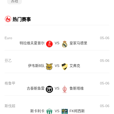
苏冠
热门赛事
Euro
05-06
特拉维夫夏普尔
VS
皇家马德里
芬乙
05-06
伊韦斯B队
VS
艾弗克
格鲁甲
05-06
古泰斯鱼雷
VS
鲁斯塔维
斯伐超
05-06
斯卡利卡
VS
FK柯西斯