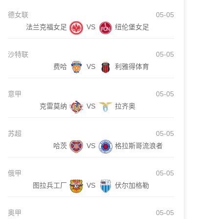
德女联
05-05
法兰克福女足
VS
纽伦堡女足
沙特联
05-05
费哈
VS
利雅得体育
意甲
05-05
克雷莫纳
VS
拉齐奥
苏超
05-05
哈茨
VS
格拉斯哥流浪者
俄甲
05-05
图拉兵工厂
VS
伏尔加格勒
奥甲
05-05