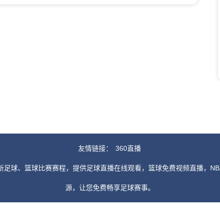
友情链接：
360直播
新足球、篮球比赛赛程，提供足球直播在线观看，篮球免费视频直播，NB
源，让您免费畅享足球赛事。
由用户收集或从搜索引擎搜索整理获得，如有侵犯您的权益请通知我们，