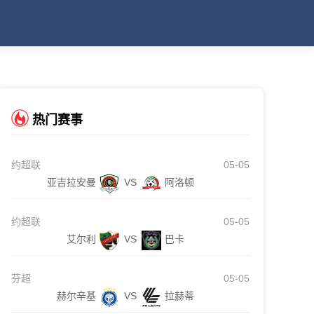
热门赛事
约超联
05-05
亚吉拉安曼
VS
阿洛顿
约超联
05-05
艾尔利
VS
巴卡
芬超
05-05
赫尔辛基
VS
拉赫蒂