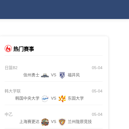
热门赛事
日篮B2
05-04
信州勇士
VS
福井风
韩大学联
05-04
韩国中央大学
VS
东固大学
中乙
05-04
上海赛更达
VS
兰州陇原竞技