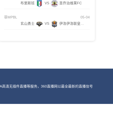
布里斯班
VS
圣乔治维莱FC
菲MPBL
05-04
玄山勇士
VS
伊洛伊洛联皇家队
A高清无插件直播等服务，360直播网以最全最新的直播信号
我们会第一时间处理，谢谢。