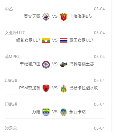
中乙
05-04
泰安天贶
VS
上海海港B队
女亚杯U17
05-04
缅甸女足U17
VS
泰国女足U17
菲MPBL
05-04
奎松城户田
VS
巴科洛德土蕃
印尼超
05-04
PSM望加锡
VS
巴杨卡拉泗水联
印尼超
05-04
万隆
VS
永亚卡达
澳足总
05-04