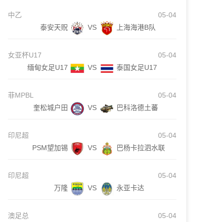
中乙
05-04
泰安天贶
VS
上海海港B队
女亚杯U17
05-04
缅甸女足U17
VS
泰国女足U17
菲MPBL
05-04
奎松城户田
VS
巴科洛德土蕃
印尼超
05-04
PSM望加锡
VS
巴杨卡拉泗水联
印尼超
05-04
万隆
VS
永亚卡达
澳足总
05-04