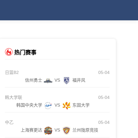
热门赛事
日篮B2
05-04
信州勇士
VS
福井风
韩大学联
05-04
韩国中央大学
VS
东固大学
中乙
05-04
上海赛更达
VS
兰州陇原竞技