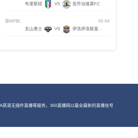
布里斯班
VS
圣乔治维莱FC
菲MPBL
05-04
玄山勇士
VS
伊洛伊洛联皇家队
A高清无插件直播等服务，360直播网以最全最新的直播信号
我们会第一时间处理，谢谢。