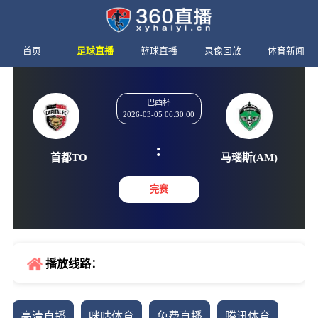
首页
足球直播
篮球直播
录像回放
体育新闻
巴西杯
2026-03-05 06:30:00
:
首都TO
马瑙斯(
完赛
播放线路：
高清直播
咪咕体育
免费直播
腾讯体育