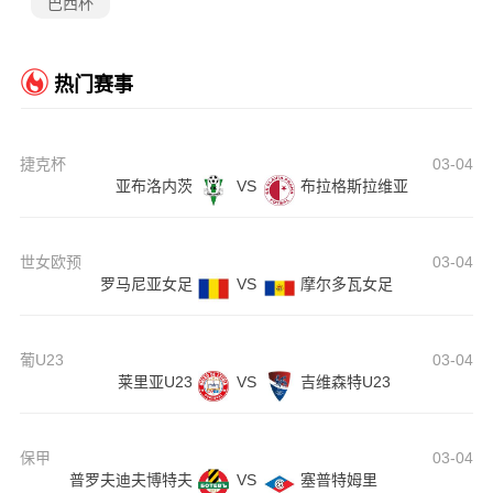
巴西杯
热门赛事
捷克杯
03-04
亚布洛内茨
VS
布拉格斯拉维亚
世女欧预
03-04
罗马尼亚女足
VS
摩尔多瓦女足
葡U23
03-04
莱里亚U23
VS
吉维森特U23
保甲
03-04
普罗夫迪夫博特夫
VS
塞普特姆里