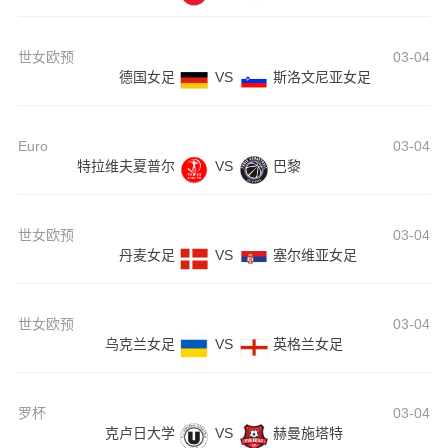
世女欧预
03-04
德国女足
VS
斯洛文尼亚女足
Euro
03-04
特拉维夫夏普尔
VS
巴黎
世女欧预
03-04
丹麦女足
VS
塞尔维亚女足
世女欧预
03-04
乌克兰女足
VS
英格兰女足
罗杯
03-04
克卢日大学
VS
赫曼施塔特