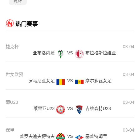
意杯
热门赛事
捷克杯
03-04
亚布洛内茨
VS
布拉格斯拉维亚
世女欧预
03-04
罗马尼亚女足
VS
摩尔多瓦女足
葡U23
03-04
莱里亚U23
VS
吉维森特U23
保甲
03-04
普罗夫迪夫博特夫
VS
塞普特姆里