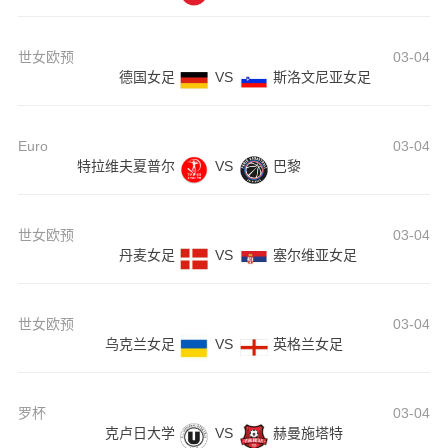
世女欧预
03-04
德国女足
VS
斯洛文尼亚女足
Euro
03-04
特拉维夫夏普尔
VS
巴黎
世女欧预
03-04
丹麦女足
VS
塞尔维亚女足
世女欧预
03-04
乌克兰女足
VS
英格兰女足
罗杯
03-04
克卢日大学
VS
赫曼施塔特