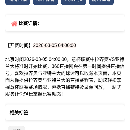
比赛详情：
【开赛时间】
2026-03-05 04:00:00
北京时间2026-03-05 04:00:00，意杯联赛中拉齐奥VS亚特
兰大将准时开始比赛，360直播网会在第一时间提供直播信
号，喜欢拉齐奥与亚特兰大的球迷可以收藏本页面，本页
面为你提供拉齐奥与亚特兰大的直播赛程表，助您轻松掌
握意杯联赛赛场情况，包括直播链接及录像回放，一站式
服务让你轻松掌握比赛动态！
相关标签: