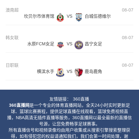
澳南超
08-07
坎贝尔市体育馆
VS
白城伍德维尔
韩女联
08-07
水原FCM女足
VS
昌宁女足
日职联
08-07
横滨水手
VS
鹿岛鹿角
友情链接：
360直播
360直播网
是一个专业的体育直播网站，全天24小时实时更新足
球、篮球比赛赛程，提供足球直播在线观看，篮球免费视频直
播，NBA高清无插件直播等服务，360直播网以最全最新的直播信
号源，让您免费畅享足球赛事。
所有直播信号和视频录像均由用户收集或从搜索引擎搜索整理获
得，如有侵犯您的权益请通知我们，我们会第一时间处理，谢