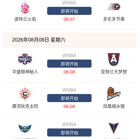
WNBA
即将开始
波特兰火焰
多伦多节奏
08-07
2026年08月08日 星期六
WNBA
即将开始
华盛顿神秘人
亚特兰大梦想
08-08
WNBA
即将开始
康涅狄克太阳
凤凰城水银
08-08
WNBA
即将开始