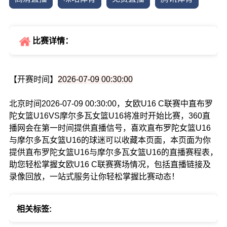
比赛详情：
【开赛时间】
2026-07-09 00:30:00
北京时间2026-07-09 00:30:00，女欧U16 C联赛中直布罗
陀女篮U16VS摩尔多瓦女篮U16将准时开始比赛，360直
播网会在第一时间提供直播信号，喜欢直布罗陀女篮U16
与摩尔多瓦女篮U16的球迷可以收藏本页面，本页面为你
提供直布罗陀女篮U16与摩尔多瓦女篮U16的直播赛程表，
助您轻松掌握女欧U16 C联赛赛场情况，包括直播链接及
录像回放，一站式服务让你轻松掌握比赛动态！
相关标签: