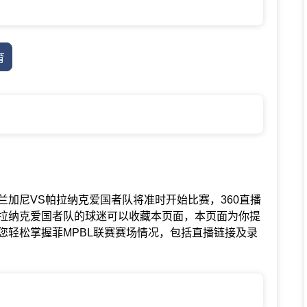
育
L联赛中萨兰加尼VS帕拉纳克爱国者队将准时开始比赛，360直播
拉纳克爱国者队的球迷可以收藏本页面，本页面为你提
您轻松掌握菲MPBL联赛赛场情况，包括直播链接及录