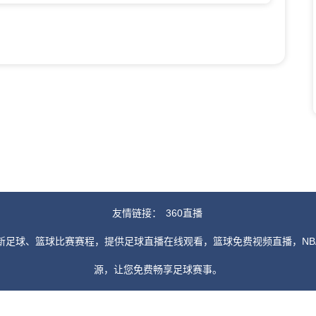
友情链接：
360直播
新足球、篮球比赛赛程，提供足球直播在线观看，篮球免费视频直播，NB
源，让您免费畅享足球赛事。
由用户收集或从搜索引擎搜索整理获得，如有侵犯您的权益请通知我们，