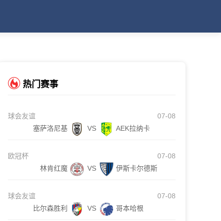
热门赛事
球会友谊
07-08
塞萨洛尼基
VS
AEK拉纳卡
欧冠杯
07-08
林肯红魔
VS
伊斯卡尔德斯
球会友谊
07-08
比尔森胜利
VS
哥本哈根