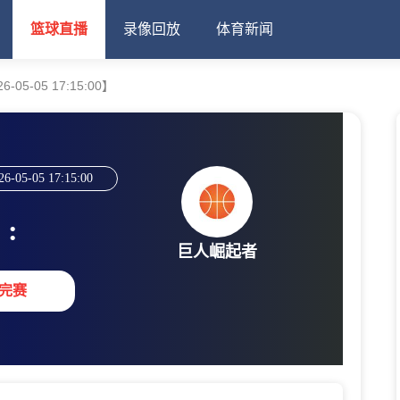
篮球直播
录像回放
体育新闻
05-05 17:15:00】
26-05-05 17:15:00
:
巨人崛起者
完赛