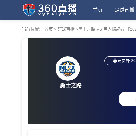
首页
足球直播
当前位置：
首页
>
篮球直播
>
勇士之路 VS 巨人崛起者 【2026-
菲专员杯
20
勇士之路