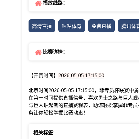
播放线路：
高清直播
咪咕体育
免费直播
腾讯体
比赛详情：
【开赛时间】
2026-05-05 17:15:00
北京时间2026-05-05 17:15:00，菲专员
在第一时间提供直播信号，喜欢勇士之路与巨人崛
与巨人崛起者的直播赛程表，助您轻松掌握菲专员
务让你轻松掌握比赛动态！
相关标签: