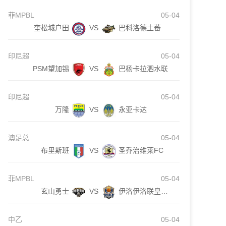
菲MPBL
05-04
奎松城户田
VS
巴科洛德土蕃
印尼超
05-04
PSM望加锡
VS
巴杨卡拉泗水联
印尼超
05-04
万隆
VS
永亚卡达
澳足总
05-04
布里斯班
VS
圣乔治维莱FC
菲MPBL
05-04
玄山勇士
VS
伊洛伊洛联皇家队
中乙
05-04